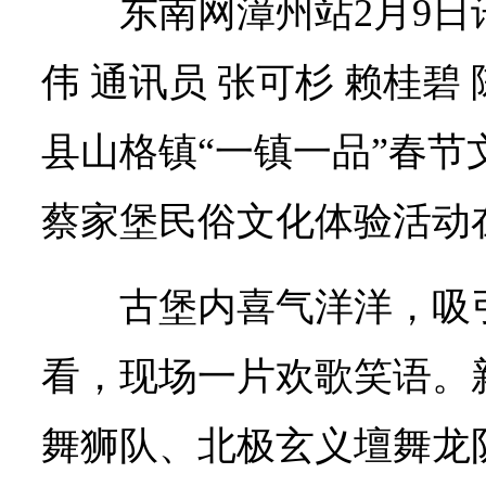
东南网漳州站2月9日
伟
通讯员 张可杉 赖桂碧
县
山格镇“一镇一品”春节
蔡家堡民俗文化体验活动
古堡内喜气洋洋，吸
看，现场一片欢歌笑语。
舞狮队、北极玄义壇舞龙