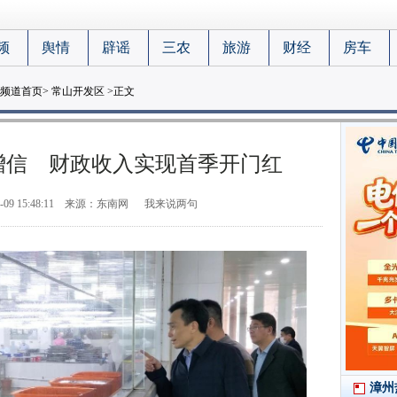
频
舆情
辟谣
三农
旅游
财经
房车
频道首页
>
常山开发区
>正文
增信 财政收入实现首季开门红
-09 15:48:11
来源：东南网
我来说两句
漳州