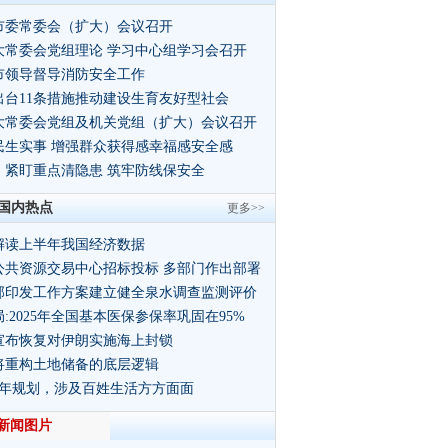
市委常委会（扩大）会议召开
大常委会党组理论 学习中心组学习会召开
市领导督导消防安全工作
出台11条措施推动建设生育友好型社会
大常委会党组及机关党组（扩大）会议召开
民生实事 增强群众获得感幸福感安全感
：紧盯重点清隐患 筑牢防线保安全
国内热点
更多>>
解读上半年我国经济数据
公共资源交易中心招标投标 多部门作出部署
部印发工作方案建立健全泉水调查监测评价
:2025年全国基本医保参保率巩固在95%
宣布恢复对伊朗实施海上封锁
将重构土地储备的底层逻辑
5年规划，涉及百姓生活方方面面
新闻图片