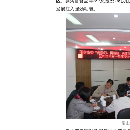
区、撕烤官食品等8个总投资26亿
发展注入强劲动能。
常山