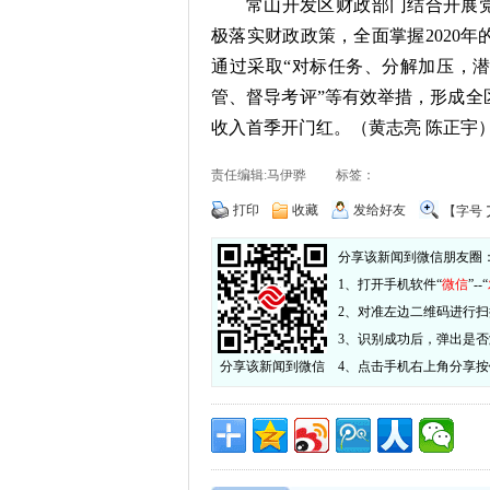
常山开发区财政部门结合开展党
极落实财政政策，全面掌握2020
通过采取“对标任务、分解加压，
管、督导考评”等有效举措，形成全
收入首季开门红。（黄志亮 陈正宇
责任编辑:马伊骅 标签：
打印
收藏
发给好友
【字号
分享该新闻到微信朋友圈
1、打开手机软件“
微信
”--“
2、对准左边二维码进行扫
3、识别成功后，弹出是
分享该新闻到微信
4、点击手机右上角分享