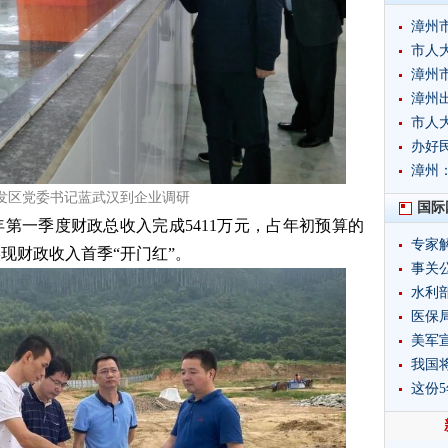
漳州
市人
漳州
漳州
市人
办好
漳州
发区党委书记蓝武汉到企业调研
国际
1年第一季度财政总收入完成5411万元，占年初预算的
专家
，实现财政收入首季“开门红”。
事关
水利
制度
医保局
美军
我国
这份