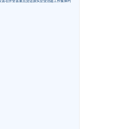
安县召开全县重点货运源头企业治超工作集体约
08-05