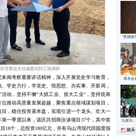
“景德镇
发区管委会主任施爱武到工地调研
记来闽考察重要讲话精神，深入开展党史学习教育，
草木合
德、学史力行，学党史、悟思想、办实事、开新局，
”活动，坚持不懈“大抓工业、抓大工业”，坚持统筹
方位推动高质量发展超越，聚焦重点领域谋划项目，
项目，稳住投资基本盘，实现引进一个龙头、壮大一
第一季度以来，该区共招商洽谈项目37个，其中签
九寨沟：
献“中国
项目18个，总投资180亿元，并有乌山湾现代田园度假
娱乐