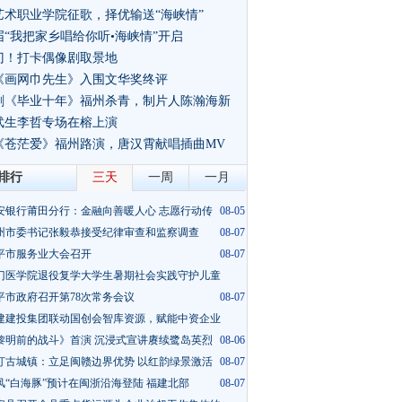
艺术职业学院征歌，择优输送“海峡情”
届“我把家乡唱给你听•海峡情”开启
门！打卡偶像剧取景地
《画网巾先生》入围文华奖终评
视剧《毕业十年》福州杀青，制片人陈瀚海新
武生李哲专场在榕上演
影《苍茫爱》福州路演，唐汉霄献唱插曲MV
排行
三天
一周
一月
安银行莆田分行：金融向善暖人心 志愿行动传
08-05
州市委书记张毅恭接受纪律审查和监察调查
08-07
平市服务业大会召开
08-07
门医学院退役复学大学生暑期社会实践守护儿童
平市政府召开第78次常务会议
08-05
08-07
建建投集团联动国创会智库资源，赋能中资企业
黎明前的战斗》首演 沉浸式宣讲赓续鹭岛英烈
08-06
08-06
汀古城镇：立足闽赣边界优势 以红韵绿景激活
08-07
风“白海豚”预计在闽浙沿海登陆 福建北部
08-07