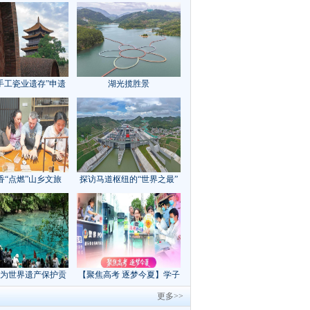
手工瓷业遗存”申遗
湖光揽胜景
成功
香“点燃”山乡文旅
探访马道枢纽的“世界之最”
为世界遗产保护贡
【聚焦高考 逐梦今夏】学子
方案”｜美丽中国行
执笔追梦，各方同心护航
更多>>