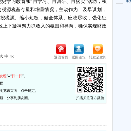
史学习教育和“再学习、再调研、再落实”活动，积
华
年的税源税基存量和增量情况，主动作为、及早谋划，
潜挖税源、缩小短板，健全体系、应收尽收，强化征
区上下凝神聚力抓收入的氛围和导向，确保实现财政
）
大
中
小
】
返回首页
返回论坛
转发至空间
：
发现
”--“
扫一扫
”。
描
否浏览该页面，点击确定。
按钮，分享到朋友圈。
扫描关注官方微信