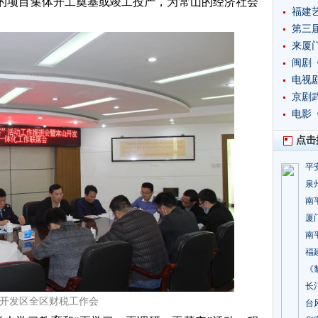
元的项目集体开工奠基或竣工投产，为常山的经济社会
福建
​第三
来厦
闽剧
​电
突破
京剧
​电
点击
平
泉
南
厦
南
福
《
长
开发区全区财税工作会
台