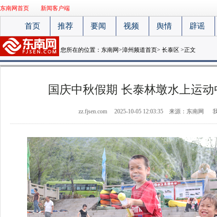
东南网首页
新闻客户端
首页
推荐
要闻
视频
舆情
辟谣
您所在的位置：
东南网
>
漳州频道首页
>
长泰区
>正文
国庆中秋假期 长泰林墩水上运动
zz.fjsen.com
2025-10-05 12:03:35
来源：东南网