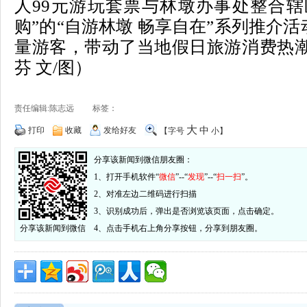
人99元游玩套票与林墩办事处整合辖
购”的“自游林墩 畅享自在”系列推介
量游客，带动了当地假日旅游消费热潮
芬 文/图）
责任编辑:陈志远 标签：
大
打印
收藏
发给好友
中
【字号
小
】
分享该新闻到微信朋友圈：
1、打开手机软件“
微信
”--“
发现
”--“
扫一扫
”。
2、对准左边二维码进行扫描
3、识别成功后，弹出是否浏览该页面，点击确定。
分享该新闻到微信
4、点击手机右上角分享按钮，分享到朋友圈。