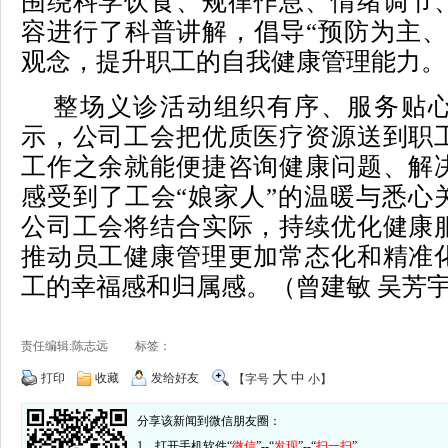
围绕科学饮食、规律作息、情绪调节
容进行了科普讲解，倡导“预防为主、
观念，提升职工的自我健康管理能力。
整场义诊活动组织有序、服务贴
示，公司工会把优质医疗资源送到职
工作之余就能便捷咨询健康问题、解
感受到了工会“娘家人”的温暖与悉心
公司工会将结合实际，持续优化健康
推动员工健康管理更加常态化和精准
工的幸福感和归属感。（
曾建敏 吴芳
责任编辑:陈志远 标签：
大
打印
收藏
发给好友
中
【字号
小
】
分享该新闻到微信朋友圈：
1、打开手机软件“
微信
”--“
发现
”--“
扫一扫
”。