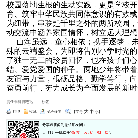
校园落地生根的生动实践，更是学校开
育、筑牢中华民族共同体意识的有效载
为纽带，串联起千里之外的两所校园，
动交流中涵养家国情怀，树立远大理想
山海虽远，童心相依；携手逐梦，
殊的云端盛会，为即将告别小学时光的
了独一无二的珍贵回忆，也在孩子们心
结、爱党爱国的种子。两地少年将带着
友谊与力量，砥砺品格、勤学笃行，向
奋勇前行，努力成长为全面发展的新时
责任编辑:陈志远 标签：
大
打印
收藏
发给好友
中
【字号
小
】
分享该新闻到微信朋友圈：
1、打开手机软件“
微信
”--“
发现
”--“
扫一扫
”。