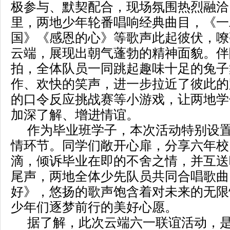
极参与、默契配合，现场氛围热烈融洽
里，两地少年轮番唱响经典曲目，《一
国》《感恩的心》等歌声此起彼伏，嘹
云端，展现出朝气蓬勃的精神面貌。伴
拍，全体队员一同跳起趣味十足的兔子
作、欢快的笑声，进一步拉近了彼此的
的口令反应挑战赛等小游戏，让两地学
加深了解、增进情谊。
作为毕业班学子，本次活动特别设置
情环节。同学们敞开心扉，分享六年校
滴，倾诉毕业在即的不舍之情，并互送
尾声，两地全体少先队员共同合唱歌曲
好》，悠扬的歌声饱含着对未来的无限
少年们逐梦前行的美好心愿。
据了解，此次云端六一联谊活动，