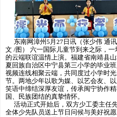
东南网漳州5月27日讯（张少伟 通讯
文 /图） 六一国际儿童节到来之际，
的云端联谊温情上演。福建省南靖县山
夏回族自治区中宁县第三小学的毕业班
视频连线相聚云端，共同度过小学时光
节。两地少年以歌为媒、以艺会友、以
笑语中缔结深厚友谊，传承闽宁协作精
国、民族团结的真挚情怀。
活动正式开始后，双方少工委主任
全体少先队员送上节日问候与美好祝愿