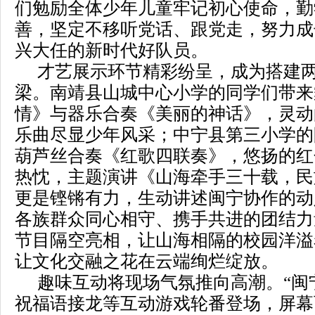
们勉励全体少年儿童牢记初心使命，勤
善，坚定不移听党话、跟党走，努力成
兴大任的新时代好队员。
才艺展示环节精彩纷呈，成为搭建
梁。南靖县山城中心小学的同学们带来
情》与器乐合奏《美丽的神话》，灵动
乐曲尽显少年风采；中宁县第三小学的
葫芦丝合奏《红歌四联奏》，悠扬的红
热忱，主题演讲《山海牵手三十载，民
更是铿锵有力，生动讲述闽宁协作的动
各族群众同心相守、携手共进的团结力
节目隔空亮相，让山海相隔的校园洋溢
让文化交融之花在云端绚烂绽放。
趣味互动将现场气氛推向高潮。“闽
祝福语接龙等互动游戏轮番登场，屏幕