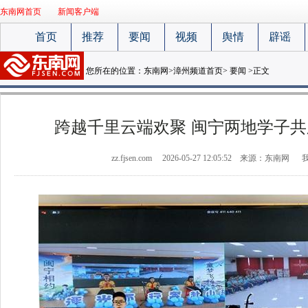
东南网首页
新闻客户端
首页
推荐
要闻
视频
舆情
辟谣
您所在的位置：
东南网
>
漳州频道首页
>
要闻
>正文
跨越千里云端欢聚 闽宁两地学子共
zz.fjsen.com
2026-05-27 12:05:52
来源：东南网