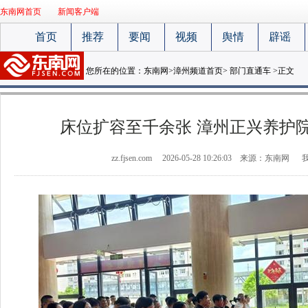
东南网首页
新闻客户端
首页
推荐
要闻
视频
舆情
辟谣
您所在的位置：
东南网
>
漳州频道首页
>
部门直通车
>正文
床位扩容至千余张 漳州正兴养护
zz.fjsen.com
2026-05-28 10:26:03
来源：东南网