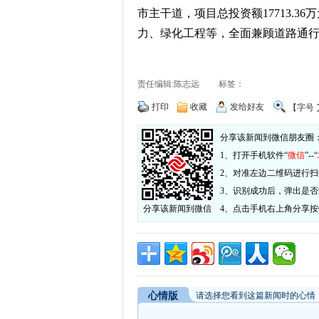
市主干道，项目总投资额17713.
力、绿化工程等，全面兼顾道路通
责任编辑:陈志远 标签：
打印
收藏
发给好友
【字号
分享该新闻到微信朋友圈
1、打开手机软件“
微信
”--“
2、对准左边二维码进行扫
3、识别成功后，弹出是
分享该新闻到微信
4、点击手机右上角分享
心情版
请选择您看到这篇新闻时的心情