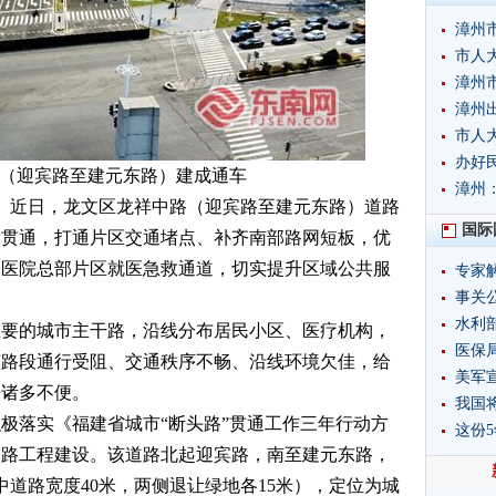
漳州
市人
漳州
漳州
市人
办好
（迎宾路至建元东路）建成通车
漳州
蓉）近日，龙文区龙祥中路（
迎宾路至建元东路
）道路
国际
的贯通，打通片区交通堵点、补齐南部路网短板，优
中医院总部片区就医急救通道，切实提升区域公共服
专家
事关
水利
重要的城市主干路，沿线分布居民小区、医疗机构，
制度
医保局
该路段通行受阻、交通秩序不畅、沿线环境欠佳，给
美军
来诸多不便。
我国
极落实《福建省城市“断头路”贯通工作三年行动方
这份
道路工程建设。该道路北起迎宾路，南至建元东路，
中道路宽度40米，两侧退让绿地各15米
），定位为城