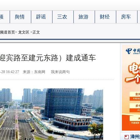
频
舆情
辟谣
三农
旅游
财经
房车
频道首页
>
龙文区
>正文
迎宾路至建元东路）建成通车
-28 16:42:27
来源：东南网
我来说两句
漳州