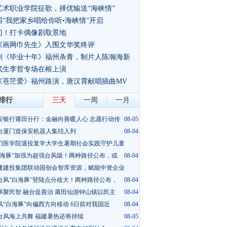
艺术职业学院征歌，择优输送“海峡情”
届“我把家乡唱给你听•海峡情”开启
门！打卡偶像剧取景地
《画网巾先生》入围文华奖终评
视剧《毕业十年》福州杀青，制片人陈瀚海新
武生李哲专场在榕上演
影《苍茫爱》福州路演，唐汉霄献唱插曲MV
排行
三天
一周
一月
安银行莆田分行：金融向善暖人心 志愿行动传
08-05
台厦门造保安机器人集结入列
08-04
门医学院退役复学大学生暑期社会实践守护儿童
白海豚”加强为超强台风级！两种路径公布，或
08-05
08-04
建建投集团联动国创会智库资源，赋能中资企业
台风“白海豚”登陆点分歧大！两种路径公布，
08-06
08-04
事聚民智 融台促善治 莆田仙游钟山镇以民主
08-04
风“白海豚”向偏西方向移动 6日前对我国近
08-04
台风海上共舞 福建暑热还将持续
08-05