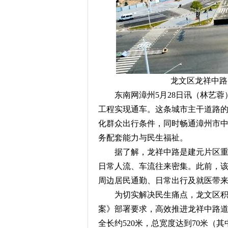
龙文区龙祥中路
东南网漳州5月28日讯（林艺
工程实现通车。这条城市主干道路
化群众出行条件，同时畅通漳州市
务配套能力与民生福祉。
据了解，龙祥中路是建元片区
日常人流、车流往来密集。此前，
周边居民通勤、日常出行及就医带
为切实解决民生痛点，龙文区积
案》部署要求，高效推进龙祥中路
全长约520米，总宽度达到70米（
其