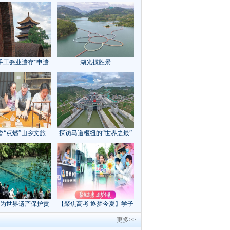
手工瓷业遗存”申遗
湖光揽胜景
成功
香“点燃”山乡文旅
探访马道枢纽的“世界之最”
为世界遗产保护贡
【聚焦高考 逐梦今夏】学子
方案”｜美丽中国行
执笔追梦，各方同心护航
更多>>