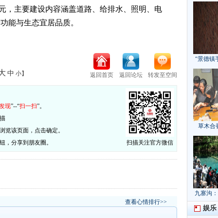
36万元，主要建设内容涵盖道路、给排水、照明、电
行功能与生态宜居品质。
“景德镇
大
中
小
】
返回首页
返回论坛
转发至空间
：
发现
”--“
扫一扫
”。
描
草木合
否浏览该页面，点击确定。
按钮，分享到朋友圈。
扫描关注官方微信
九寨沟：
查看心情排行>>
献“中国
娱乐