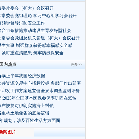
市委常委会（扩大）会议召开
大常委会党组理论 学习中心组学习会召开
市领导督导消防安全工作
出台11条措施推动建设生育友好型社会
大常委会党组及机关党组（扩大）会议召开
民生实事 增强群众获得感幸福感安全感
：紧盯重点清隐患 筑牢防线保安全
国内热点
更多>>
解读上半年我国经济数据
公共资源交易中心招标投标 多部门作出部署
部印发工作方案建立健全泉水调查监测评价
:2025年全国基本医保参保率巩固在95%
宣布恢复对伊朗实施海上封锁
将重构土地储备的底层逻辑
5年规划，涉及百姓生活方方面面
新闻图片