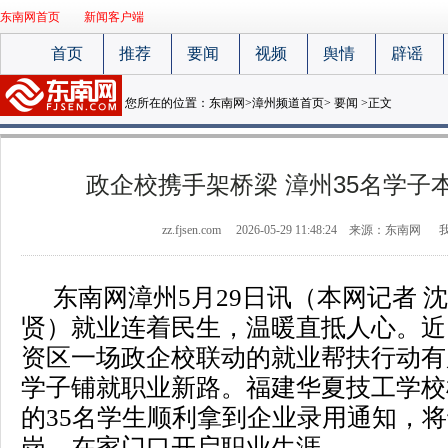
东南网首页
新闻客户端
首页
推荐
要闻
视频
舆情
辟谣
您所在的位置：
东南网
>
漳州频道首页
>
要闻
>正文
政企校携手架桥梁 漳州35名学子
zz.fjsen.com
2026-05-29 11:48:24
来源：东南网
东南网漳州5月29日讯（本网记者 沈
贤）就业连着民生，温暖直抵人心。近
资区一场政企校联动的就业帮扶行动有
学子铺就职业新路。福建华夏技工学校
的35名学生顺利拿到企业录用通知，将
岗，在家门口开启职业生涯。