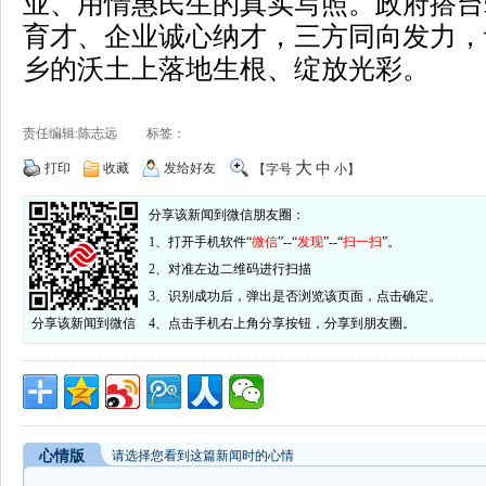
业、用情惠民生的真实写照。政府搭台
育才、企业诚心纳才，三方同向发力，
乡的沃土上落地生根、绽放光彩。
责任编辑:陈志远 标签：
大
打印
收藏
发给好友
中
【字号
小
】
分享该新闻到微信朋友圈：
1、打开手机软件“
微信
”--“
发现
”--“
扫一扫
”。
2、对准左边二维码进行扫描
3、识别成功后，弹出是否浏览该页面，点击确定。
分享该新闻到微信
4、点击手机右上角分享按钮，分享到朋友圈。
心情版
请选择您看到这篇新闻时的心情