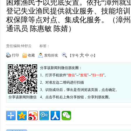
困难渔民予以兜底安置。依托“漳州就业1
登记失业渔民提供就业服务、技能培训
权保障等点对点、集成化服务。（漳州
通讯员 陈惠敏 陈婧）
责任编辑:钟舒云 标签：
大
打印
收藏
发给好友
中
【字号
小
】
分享该新闻到微信朋友圈：
1、打开手机软件“
微信
”--“
发现
”--“
扫一扫
”。
2、对准左边二维码进行扫描
3、识别成功后，弹出是否浏览该页面，点击确定。
分享该新闻到微信
4、点击手机右上角分享按钮，分享到朋友圈。