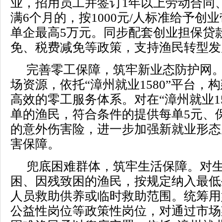
业，招用员工并签订1年以上劳动合同
满6个月的，按1000元/人标准给予创
单企最高5万元。同步配套创业担保贷
免、税费减免等政策，支持渔民转型发
完善零工保障，筑牢新业态防护网
场资源，依托“漳州就业1580”平台，
高效的零工服务体系。对在“漳州就业15
单的渔民，符合条件的提供每单5元、保
的意外伤害险，进一步加强新就业形态
害保障。
兜底困难群体，筑牢生活保障。对
困、因残致困的渔民，按规定纳入最低
人员救助供养或临时救助范围。统筹用
公益性岗位等政策性岗位，对通过市场