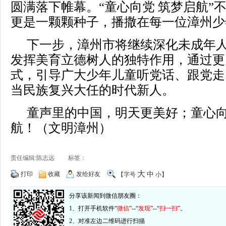
圆满落下帷幕。“童心向党 筑梦启航”
更是一颗颗种子，播撒在每一位漳州少
下一步，漳州市将继续深化未成年
发挥美育立德树人的独特作用，通过更
式，引导广大少年儿童听党话、跟党走
当民族复兴大任的时代新人。
童声里的中国，明天更美好；童心
航！（文明漳州）
责任编辑:陈志远 标签：
大
打印
收藏
发给好友
中
【字号
小
】
分享该新闻到微信朋友圈：
1、打开手机软件“
微信
”--“
发现
”--“
扫一扫
”。
2、对准左边二维码进行扫描