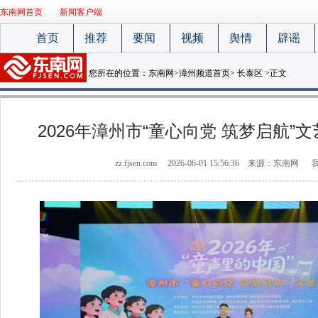
东南网首页
新闻客户端
首页
推荐
要闻
视频
舆情
辟谣
您所在的位置：
东南网
>
漳州频道首页
>
长泰区
>正文
2026年漳州市“童心向党 筑梦启航”
zz.fjsen.com
2026-06-01 15:56:36
来源：东南网