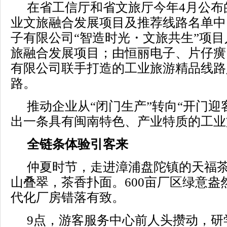
在省工信厅和省文旅厅今年4月公布
业文旅融合发展项目及推荐线路名单中
子有限公司“智造时光・文旅共生”项
旅融合发展项目；由恒丽电子、片仔癀
有限公司联手打造的工业旅游精品线路
路。
推动企业从“闭门生产”转向“开门迎
出一条具有闽南特色、产业特质的工业
全链条体验引客来
仲夏时节，走进漳浦盘陀镇的天福
山叠翠，茶香扑面。600亩厂区绿意盎
代化厂房错落有致。
9点，游客服务中心前人头攒动，研