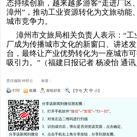
态持续创新，越来越多游客“走进厂区
漳州”，推动工业资源转化为文旅动能
城市竞争力。
漳州市文旅局相关负责人表示：“工
厂成为传播城市文化的新窗口、讲述发
台，最终让产业优势转化为一座城市可
吸引力。”（福建日报记者 杨凌怡 通讯
责任编辑:钟舒云 标签：
大
打印
收藏
发给好友
中
【字号
小
】
分享该新闻到微信朋友圈：
1、打开手机软件“
微信
”--“
发现
”--“
扫一扫
”。
2、对准左边二维码进行扫描
3、识别成功后，弹出是否浏览该页面，点击确定。
分享该新闻到微信
4、点击手机右上角分享按钮，分享到朋友圈。