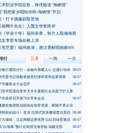
艺术职业学院征歌，择优输送“海峡情”
届“我把家乡唱给你听•海峡情”开启
门！打卡偶像剧取景地
《画网巾先生》入围文华奖终评
视剧《毕业十年》福州杀青，制片人陈瀚海新
武生李哲专场在榕上演
影《苍茫爱》福州路演，唐汉霄献唱插曲MV
排行
三天
一周
一月
安银行莆田分行：金融向善暖人心 志愿行动传
08-05
州市委书记张毅恭接受纪律审查和监察调查
08-07
平市服务业大会召开
08-07
门医学院退役复学大学生暑期社会实践守护儿童
平市政府召开第78次常务会议
08-05
08-07
建建投集团联动国创会智库资源，赋能中资企业
黎明前的战斗》首演 沉浸式宣讲赓续鹭岛英烈
08-06
08-06
汀古城镇：立足闽赣边界优势 以红韵绿景激活
08-07
风“白海豚”预计在闽浙沿海登陆 福建北部
08-07