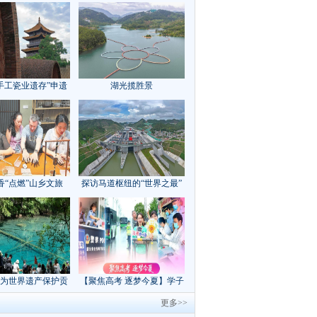
手工瓷业遗存”申遗
湖光揽胜景
成功
香“点燃”山乡文旅
探访马道枢纽的“世界之最”
为世界遗产保护贡
【聚焦高考 逐梦今夏】学子
方案”｜美丽中国行
执笔追梦，各方同心护航
更多>>