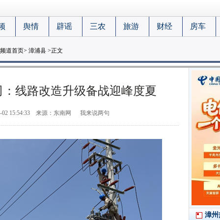
频
舆情
辟谣
三农
旅游
财经
房车
频道首页
>
漳浦县
>正文
司：线路改造升级备战迎峰度夏
-02 15:54:33
来源：东南网
我来说两句
漳州