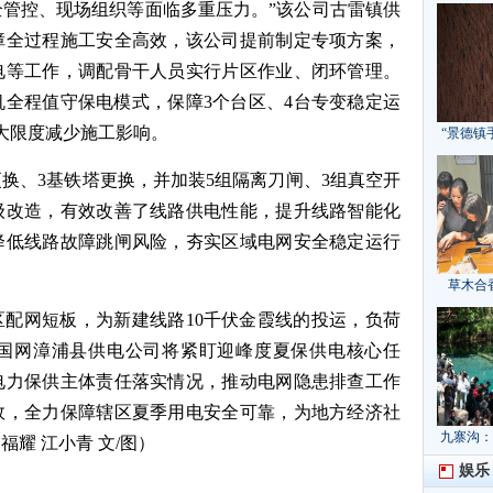
管控、现场组织等面临多重压力。”该公司古雷镇供
障全过程施工安全高效，该公司提前制定专项方案，
电等工作，调配骨干人员实行片区作业、闭环管理。
全程值守保电模式，保障3个台区、4台专变稳定运
最大限度减少施工影响。
“景德镇
更换、3基铁塔更换，并加装5组隔离刀闸、3组真空开
级改造，有效改善了线路供电性能，提升线路智能化
降低线路故障跳闸风险，夯实区域电网安全稳定运行
草木合
配网短板，为新建线路10千伏金霞线的投运，负荷
国网漳浦县供电公司将紧盯迎峰度夏保供电核心任
电力保供主体责任落实情况，推动电网隐患排查工作
效，全力保障辖区夏季用电安全可靠，为地方经济社
九寨沟：
耀 江小青 文/图）
献“中国
娱乐