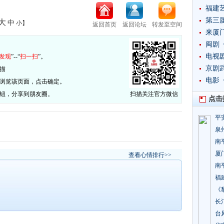
福建
​第三
大
中
小
】
返回首页
返回论坛
转发至空间
来厦
：
闽剧
​电
发现
”--“
扫一扫
”。
突破
京剧
描
​电
否浏览该页面，点击确定。
按钮，分享到朋友圈。
扫描关注官方微信
点击
平
泉
南
厦
查看心情排行>>
南
福
《
长
台