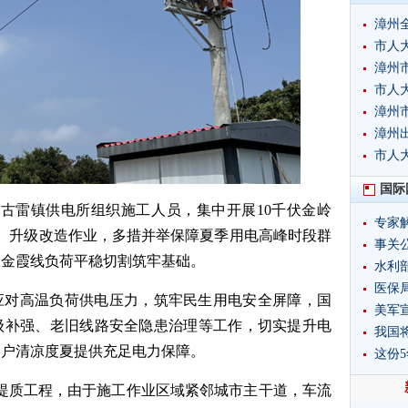
漳州
市人
漳州
市人
漳州
漳州
市人
国际
司古雷镇供电所组织施工人员，集中开展10千伏金岭
专家
、升级改造作业，多措并举保障夏季用电高峰时段群
事关
伏金霞线负荷平稳切割筑牢基础。
水利
制度
医保局
应对高温负荷供电压力，筑牢民生用电安全屏障，国
美军
级补强、老旧线路安全隐患治理等工作，切实提升电
我国
用户清凉度夏提供充足电力保障。
这份
提质工程，由于施工作业区域紧邻城市主干道，车流