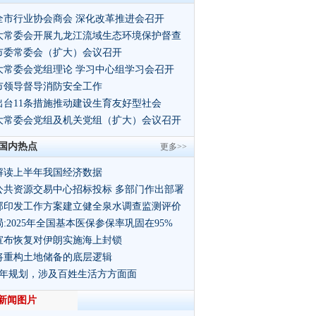
全市行业协会商会 深化改革推进会召开
大常委会开展九龙江流域生态环境保护督查
市委常委会（扩大）会议召开
大常委会党组理论 学习中心组学习会召开
市领导督导消防安全工作
出台11条措施推动建设生育友好型社会
大常委会党组及机关党组（扩大）会议召开
国内热点
更多>>
解读上半年我国经济数据
公共资源交易中心招标投标 多部门作出部署
部印发工作方案建立健全泉水调查监测评价
:2025年全国基本医保参保率巩固在95%
宣布恢复对伊朗实施海上封锁
将重构土地储备的底层逻辑
5年规划，涉及百姓生活方方面面
新闻图片