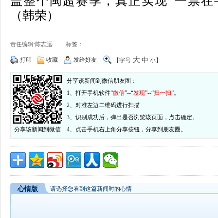
盖整个闽超赛季，真正实现“一票在
（韩荣）
责任编辑:陈志远 标签：
大
打印
收藏
发给好友
中
【字号
小
】
分享该新闻到微信朋友圈：
1、打开手机软件“
微信
”--“
发现
”--“
扫一扫
”。
2、对准左边二维码进行扫描
3、识别成功后，弹出是否浏览该页面，点击确定。
分享该新闻到微信
4、点击手机右上角分享按钮，分享到朋友圈。
心情版
请选择您看到这篇新闻时的心情