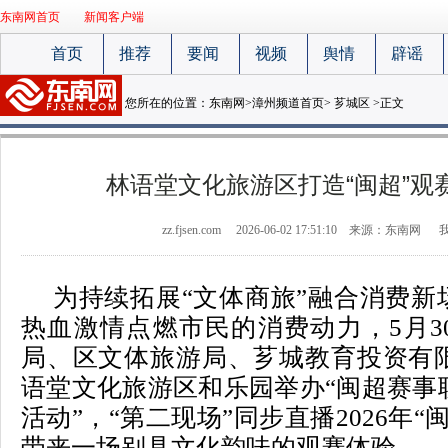
东南网首页
新闻客户端
首页
推荐
要闻
视频
舆情
辟谣
您所在的位置：
东南网
>
漳州频道首页
>
芗城区
>正文
林语堂文化旅游区打造“闽超”观
zz.fjsen.com
2026-06-02 17:51:10
来源：东南网
为持续拓展“文体商旅”融合消费新
热血激情点燃市民的消费动力，5月3
局、区文体旅游局、芗城教育投资有
语堂文化旅游区和乐园举办“闽超赛事
活动”，“第二现场”同步直播2026年“
带来一场别具文化韵味的观赛体验。