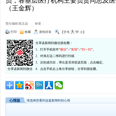
员，各基层医疗机构主要负责同志及医
（王金辉）
责任编辑:陈志远 标签：
大
打印
收藏
发给好友
中
【字号
小
】
分享该新闻到微信朋友圈：
1、打开手机软件“
微信
”--“
发现
”--“
扫一扫
”。
2、对准左边二维码进行扫描
3、识别成功后，弹出是否浏览该页面，点击确定。
分享该新闻到微信
4、点击手机右上角分享按钮，分享到朋友圈。
心情版
请选择您看到这篇新闻时的心情