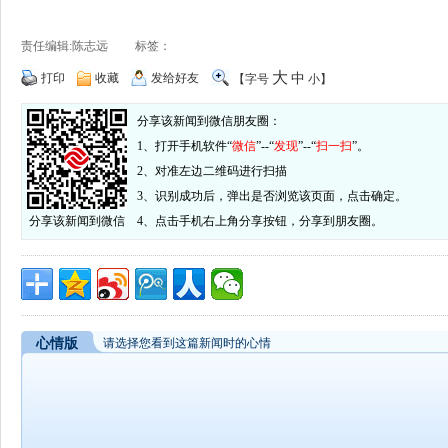
责任编辑:陈志远 标签：
大
打印
收藏
发给好友
中
【字号
小
】
分享该新闻到微信朋友圈：
1、打开手机软件“
微信
”--“
发现
”--“
扫一扫
”。
2、对准左边二维码进行扫描
3、识别成功后，弹出是否浏览该页面，点击确定。
分享该新闻到微信
4、点击手机右上角分享按钮，分享到朋友圈。
心情版
请选择您看到这篇新闻时的心情