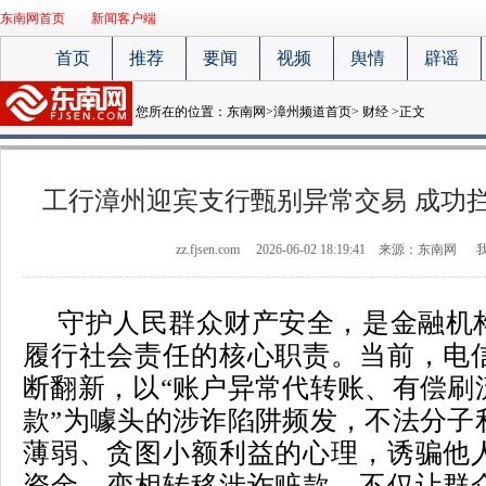
东南网首页
新闻客户端
首页
推荐
要闻
视频
舆情
辟谣
您所在的位置：
东南网
>
漳州频道首页
>
财经
>正文
工行漳州迎宾支行甄别异常交易 成功
zz.fjsen.com
2026-06-02 18:19:41
来源：东南网
守护人民群众财产安全，是金融机
履行社会责任的核心职责。当前，电
断翻新，以“账户异常代转账、有偿刷
款”为噱头的涉诈陷阱频发，不法分子
薄弱、贪图小额利益的心理，诱骗他
资金，变相转移涉诈赃款，不仅让群