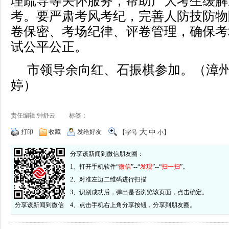
理疏导等关怀服务，帮助广大考生缓解
考。要严肃考风考纪，完善人防技防物
卷保密、考场纪律、评卷管理，确保考
试公平公正。
市领导余向红、石振棋参加。（漳州
婷）
责任编辑:钟舒云 标签：
大
打印
收藏
发给好友
中
【字号
小
】
分享该新闻到微信朋友圈：
1、打开手机软件“
微信
”--“
发现
”--“
扫一扫
”。
2、对准左边二维码进行扫描
3、识别成功后，弹出是否浏览该页面，点击确定。
分享该新闻到微信
4、点击手机右上角分享按钮，分享到朋友圈。