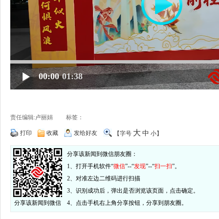
00:00
01:38
责任编辑:卢丽娟 标签：
大
打印
收藏
发给好友
中
【字号
小
】
分享该新闻到微信朋友圈：
1、打开手机软件“
微信
”--“
发现
”--“
扫一扫
”。
2、对准左边二维码进行扫描
3、识别成功后，弹出是否浏览该页面，点击确定。
分享该新闻到微信
4、点击手机右上角分享按钮，分享到朋友圈。