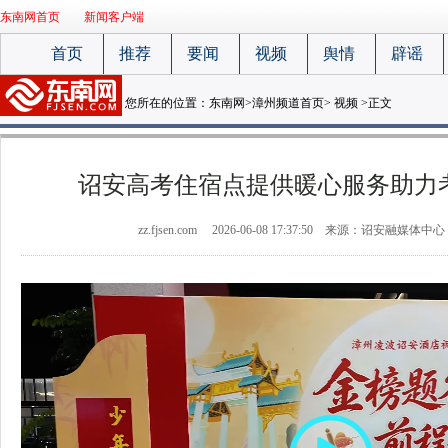
东南网首页
新闻客户端
首页
推荐
要闻
视频
舆情
辟谣
您所在的位置：
东南网
>
漳州频道首页
>
视频
>正文
诏安高考住宿点提供暖心服务助力
zz.fjsen.com
2026-06-08 17:37:50
来源：诏安融媒体中心