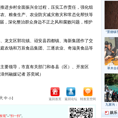
穿推进乡村全面振兴全过程，压实工作责任，强化组
带农、粮食生产、农业防灾减灾救灾和常态化帮扶等
换届，深化整治群众身边不正之风和腐败问题，维护
“景德镇
县、龙文区郭坑镇、诏安县四都镇、海新集团作了交
家庭农场和万辰食品集团、三逐农业、奇滋美食品等
校主要领导，市直有关部门和各县（区）、开发区
草木合
漳州融媒记者 苏奕斌）
大
中
小
】
返回首页
返回论坛
转发至空间
九寨沟：
：
献“中国
娱乐
发现
”--“
扫一扫
”。