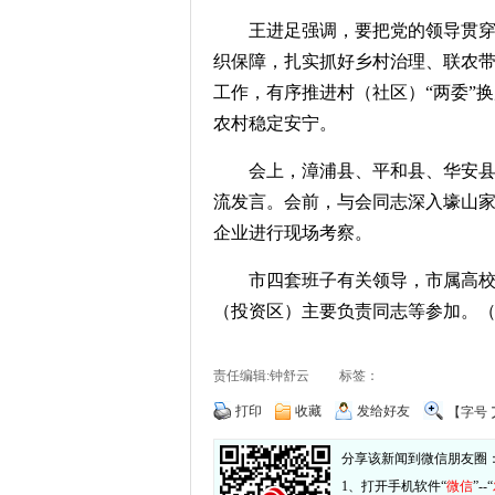
王进足强调，要把党的领导贯
织保障，扎实抓好乡村治理、联农
工作，有序推进村（社区）“两委”
农村稳定安宁。
会上，漳浦县、平和县、华安
流发言。会前，与会同志深入壕山
企业进行现场考察。
市四套班子有关领导，市属高
（投资区）主要负责同志等参加。（
责任编辑:钟舒云 标签：
打印
收藏
发给好友
【字号
分享该新闻到微信朋友圈
1、打开手机软件“
微信
”--“