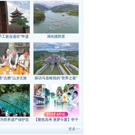
手工瓷业遗存”申遗
湖光揽胜景
成功
香“点燃”山乡文旅
探访马道枢纽的“世界之最”
为世界遗产保护贡
【聚焦高考 逐梦今夏】学子
方案”｜美丽中国行
执笔追梦，各方同心护航
更多>>