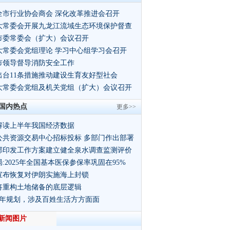
全市行业协会商会 深化改革推进会召开
大常委会开展九龙江流域生态环境保护督查
市委常委会（扩大）会议召开
大常委会党组理论 学习中心组学习会召开
市领导督导消防安全工作
出台11条措施推动建设生育友好型社会
大常委会党组及机关党组（扩大）会议召开
国内热点
更多>>
解读上半年我国经济数据
公共资源交易中心招标投标 多部门作出部署
部印发工作方案建立健全泉水调查监测评价
:2025年全国基本医保参保率巩固在95%
宣布恢复对伊朗实施海上封锁
将重构土地储备的底层逻辑
5年规划，涉及百姓生活方方面面
新闻图片