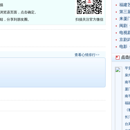
福建
描
​第三
否浏览该页面，点击确定。
来厦
按钮，分享到朋友圈。
扫描关注官方微信
闽剧
​电
突破
京剧
​电
查看心情排行>>
点击
平
泉
南
厦
南
福
《
长
台