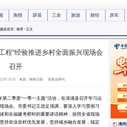
频
舆情
辟谣
三农
旅游
财经
房车
频道首页
>
推荐
>正文
工程”经验推进乡村全面振兴现场会
召开
12 07:29:35
来源：闽南日报
我来说两句
26年第二季度“一季一主题”活动，在漳浦县召开学习运
兴现场会。市委书记王进足强调，要深入学习贯彻习
论述和在福建考察时的重要讲话精神，按照全省现场
，坚持农业农村优先发展，坚持城乡融合发展，锚定
漳州