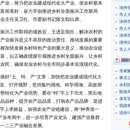
色产业，努力把农业建成现代化大产业、使农村基本
漳州
加富裕美好，奋力开创推进乡村全面振兴工作新局
市人
委会主任吴卫红、市委副书记陈文聪出席。
漳州
市人
村振兴工作取得的成效后，王进足指出，解决农村的
漳州
识产业振兴是义不容辞的政治责任、推动发展的重要
漳州
把握加快发展乡村特色产业的重大意义，推动农业提
市人
致富，以正确政绩观引领推进乡村全面振兴，让乡村
国际
体农民，确保农业农村与全市同步基本实现现代化。
专家
做好“土、特、产”文章，加快把农业建成现代化大
事关
制宜、打开视野，坚持集约用地、科学用海、高效用
水利
制度
医保局
势转化为产业优势。要在“特”字上下功夫，突出地
美军
产品品种，提升农产品品质，打响农产品品牌，促进
我国
”字上求效益，加强农业产业链建设，将“种养加一
这份
产业布局中，进一步培育产业龙头，建强产业集群，
动一二三产业融合发展。