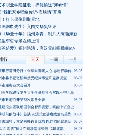
艺术职业学院征歌，择优输送“海峡情”
届“我把家乡唱给你听•海峡情”开启
门！打卡偶像剧取景地
《画网巾先生》入围文华奖终评
视剧《毕业十年》福州杀青，制片人陈瀚海新
武生李哲专场在榕上演
影《苍茫爱》福州路演，唐汉霄献唱插曲MV
排行
三天
一周
一月
安银行莆田分行：金融向善暖人心 志愿行动传
08-05
州市委书记张毅恭接受纪律审查和监察调查
08-07
平市服务业大会召开
08-07
门医学院退役复学大学生暑期社会实践守护儿童
平市政府召开第78次常务会议
08-05
08-07
建建投集团联动国创会智库资源，赋能中资企业
黎明前的战斗》首演 沉浸式宣讲赓续鹭岛英烈
08-06
08-06
汀古城镇：立足闽赣边界优势 以红韵绿景激活
08-07
风“白海豚”预计在闽浙沿海登陆 福建北部
08-07