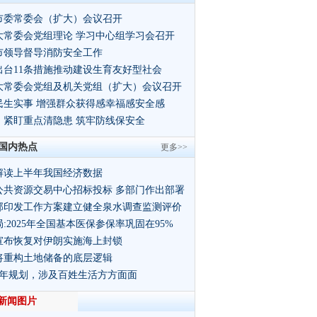
市委常委会（扩大）会议召开
大常委会党组理论 学习中心组学习会召开
市领导督导消防安全工作
出台11条措施推动建设生育友好型社会
大常委会党组及机关党组（扩大）会议召开
民生实事 增强群众获得感幸福感安全感
：紧盯重点清隐患 筑牢防线保安全
国内热点
更多>>
解读上半年我国经济数据
公共资源交易中心招标投标 多部门作出部署
部印发工作方案建立健全泉水调查监测评价
:2025年全国基本医保参保率巩固在95%
宣布恢复对伊朗实施海上封锁
将重构土地储备的底层逻辑
5年规划，涉及百姓生活方方面面
新闻图片