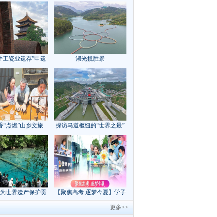
手工瓷业遗存”申遗
湖光揽胜景
成功
香“点燃”山乡文旅
探访马道枢纽的“世界之最”
为世界遗产保护贡
【聚焦高考 逐梦今夏】学子
方案”｜美丽中国行
执笔追梦，各方同心护航
更多>>