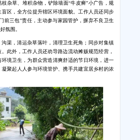
枝杂草、堆积杂物，铲除墙面“牛皮癣”小广告，规
生盲区，全方位提升辖区环境面貌。工作人员还同步
门前三包”责任，主动参与家园管护，摒弃不良卫生
良好氛围。
、沟渠，清运杂草落叶，清理卫生死角；同步对集镇
枝。此外，工作人员还劝导路边流动摊贩规范经营，
与环境卫生，为群众营造清爽舒适的节日环境，进一
，凝聚起人人参与环境管护、携手共建宜居乡村的浓