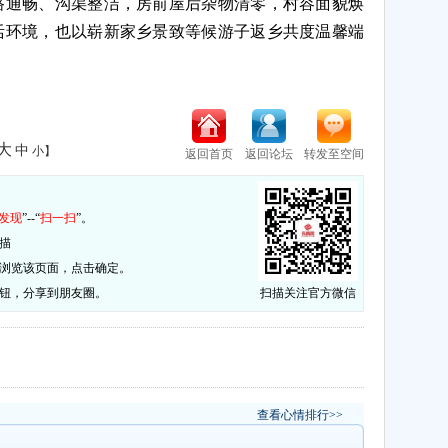
路通畅、沟渠整洁，房前屋后杂物清零，村容面貌焕
活环境，也以崭新家乡景致等候游子返乡共度温馨端
大
中
小
】
返回首页
返回论坛
转发至空间
：
发现
”--“
扫一扫
”。
描
否浏览该页面，点击确定。
按钮，分享到朋友圈。
扫描关注官方微信
查看心情排行>>