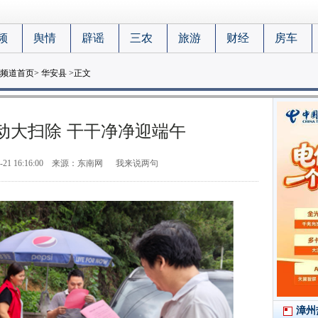
频
舆情
辟谣
三农
旅游
财经
房车
频道首页
>
华安县
>正文
动大扫除 干干净净迎端午
-21 16:16:00
来源：东南网
我来说两句
漳州