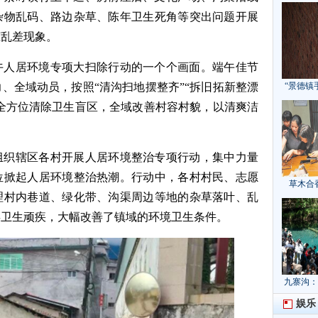
杂物乱码、路边杂草、陈年卫生死角等突出问题开展
脏乱差现象。
午人居环境专项大扫除行动的一个个画面。端午佳节
、全域动员，按照“清沟扫地摆整齐”“拆旧拓新整漂
“景德镇
，全方位清除卫生盲区，全域改善村容村貌，以清爽洁
组织辖区各村开展人居环境整治专项行动，集中力量
位掀起人居环境整治热潮。行动中，各村村民、志愿
草木合
理村内巷道、绿化带、沟渠周边等地的杂草落叶、乱
类卫生顽疾，大幅改善了镇域的环境卫生条件。
九寨沟：
献“中国
娱乐