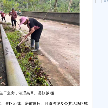
百
主干道旁，清理杂草。吴歆越 摄
巷、景区沿线、房前屋后、河道沟渠及公共活动区域