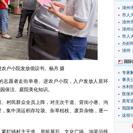
漳州
市人
漳州
漳州
市人
办好
漳州
国际
进农户小院发放倡议书。杨月 摄
专家
事关
的志愿者走街串巷、进农户小院，入户发放人居环
水利
家园保洁、庭院美化知识。
制度
医保局
美军
者、村民群众全员上阵，对主次干道、背街小巷、沟
我国
理，集中清运积存垃圾、杂草枯枝、废弃杂物，逐一
这份
；
，紧盯镇村主干道、房前屋后、文化广场、沟渠沿线