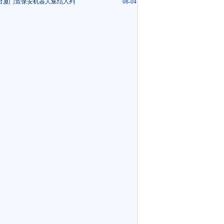
台厦门造保安机器人集结入列
08-04