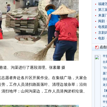
福建
​第三
来厦
闽剧
​电
突破
京剧
​电
点击
平
台
巷道、沟渠进行了逐段清理。张素馨 摄
“
厦
民志愿者奔赴各片区开展作业。在集镇广场，大家合
强
道旁，工作人员清扫路面落叶、清理边坡杂草；沿街
龙
【
、清扫地坪；山间沟渠边，工作人员清掏淤积垃圾、
中
平