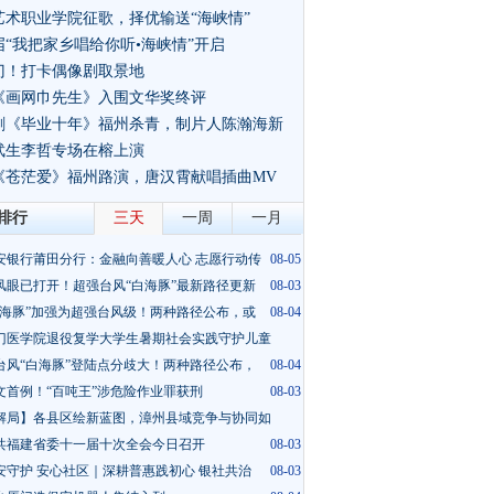
艺术职业学院征歌，择优输送“海峡情”
届“我把家乡唱给你听•海峡情”开启
门！打卡偶像剧取景地
《画网巾先生》入围文华奖终评
视剧《毕业十年》福州杀青，制片人陈瀚海新
武生李哲专场在榕上演
影《苍茫爱》福州路演，唐汉霄献唱插曲MV
排行
三天
一周
一月
安银行莆田分行：金融向善暖人心 志愿行动传
08-05
风眼已打开！超强台风“白海豚”最新路径更新
08-03
白海豚”加强为超强台风级！两种路径公布，或
08-04
门医学院退役复学大学生暑期社会实践守护儿童
台风“白海豚”登陆点分歧大！两种路径公布，
08-05
08-04
文首例！“百吨王”涉危险作业罪获刑
08-03
解局】各县区绘新蓝图，漳州县域竞争与协同如
共福建省委十一届十次全会今日召开
08-03
08-03
安守护 安心社区｜深耕普惠践初心 银社共治
08-03