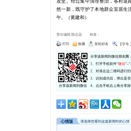
攻坚。经过集中清理整治，各村道
然一新，既守护了本地群众宜居生
午。（黄建和）
责任编辑:陈志远 标签：
打印
收藏
发给好友
【字号
分享该新闻到微信朋友圈
1、打开手机软件“
微信
”--“
2、对准左边二维码进行扫
3、识别成功后，弹出是
分享该新闻到微信
4、点击手机右上角分享
心情版
请选择您看到这篇新闻时的心情