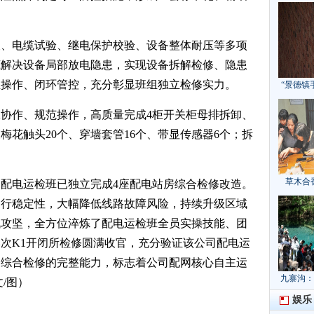
查、电缆试验、继电保护校验、设备整体耐压等多项
底解决设备局部放电隐患，实现设备拆解检修、隐患
主操作、闭环管控，充分彰显班组独立检修实力。
“景德镇
协作、规范操作，高质量完成4柜开关柜母排拆卸、
梅花触头20个、穿墙套管16个、带显传感器6个；拆
草木合
配电运检班已独立完成4座配电站房综合检修改造。
运行稳定性，大幅降低线路故障风险，持续升级区域
战攻坚，全方位淬炼了配电运检班全员实操技能、团
次K1开闭所检修圆满收官，充分验证该公司配电运
备综合检修的完整能力，标志着公司配网核心自主运
九寨沟：
/图）
献“中国
娱乐