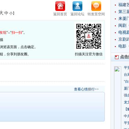
福建
​第三
大
中
小
】
返回首页
返回论坛
转发至空间
来厦
：
闽剧
​电
发现
”--“
扫一扫
”。
突破
京剧
描
​电
否浏览该页面，点击确定。
按钮，分享到朋友圈。
扫描关注官方微信
点击
平
台
“
厦
查看心情排行>>
强
龙
【
中
平