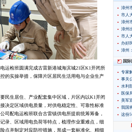
漳州
市人
漳州
漳州
市人
办好
漳州
国际
配电运检班圆满完成古雷新港城海滨城21区K1开闭所
专家
管控的实操举措，保障片区居民生活用电与企业生产
事关
水利
制度
医保局
重要民生居住、产业配套集中区域，片区内以K1开闭
美军
直接决定区域供电质量，对供电稳定性、可靠性标准
我国
，公司配电运检班联合古雷镇供电所提前统筹筹备，
这份
检记录、区域用电负荷等特点，梳理作业重难点，细
风险点并制定对应防控措施，形成一套标准化、精细