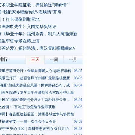
艺术职业学院征歌，择优输送“海峡情”
届“我把家乡唱给你听•海峡情”开启
门！打卡偶像剧取景地
《画网巾先生》入围文华奖终评
视剧《毕业十年》福州杀青，制片人陈瀚海新
武生李哲专场在榕上演
影《苍茫爱》福州路演，唐汉霄献唱插曲MV
排行
三天
一周
一月
安银行莆田分行：金融向善暖人心 志愿行动传
08-05
风眼已打开！超强台风“白海豚”最新路径更新
08-03
白海豚”加强为超强台风级！两种路径公布，或
08-04
门医学院退役复学大学生暑期社会实践守护儿童
台风“白海豚”登陆点分歧大！两种路径公布，
08-05
08-04
文首例！“百吨王”涉危险作业罪获刑
08-03
解局】各县区绘新蓝图，漳州县域竞争与协同如
共福建省委十一届十次全会今日召开
08-03
08-03
安守护 安心社区｜深耕普惠践初心 银社共治
08-03