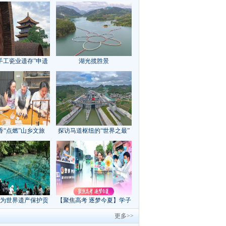
手工瓷业遗存”申遗
湖光揽胜景
成功
香“点燃”山乡文旅
探访马道枢纽的“世界之最”
为世界遗产保护贡
【聚焦高考 逐梦今夏】学子
方案”｜美丽中国行
执笔追梦，各方同心护航
更多>>