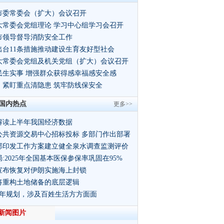
市委常委会（扩大）会议召开
大常委会党组理论 学习中心组学习会召开
市领导督导消防安全工作
出台11条措施推动建设生育友好型社会
大常委会党组及机关党组（扩大）会议召开
民生实事 增强群众获得感幸福感安全感
：紧盯重点清隐患 筑牢防线保安全
国内热点
更多>>
解读上半年我国经济数据
公共资源交易中心招标投标 多部门作出部署
部印发工作方案建立健全泉水调查监测评价
:2025年全国基本医保参保率巩固在95%
宣布恢复对伊朗实施海上封锁
将重构土地储备的底层逻辑
5年规划，涉及百姓生活方方面面
新闻图片