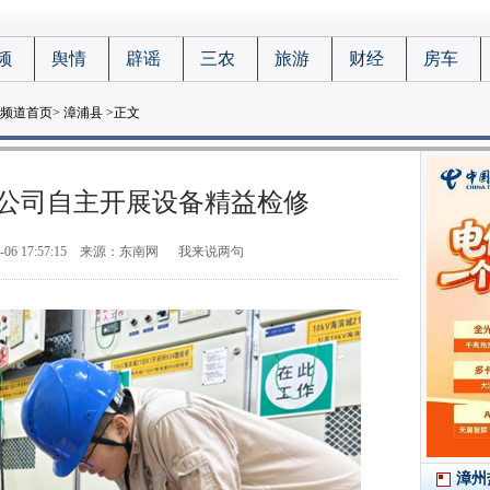
频
舆情
辟谣
三农
旅游
财经
房车
频道首页
>
漳浦县
>正文
公司自主开展设备精益检修
-06 17:57:15
来源：东南网
我来说两句
漳州