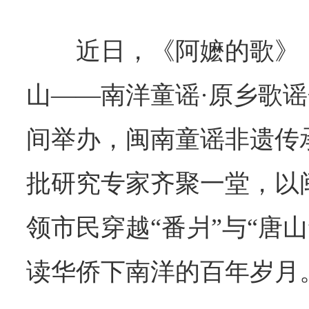
近日，《阿嬷的歌》：
山——南洋童谣·原乡歌
间举办，闽南童谣非遗传
批研究专家齐聚一堂，以
领市民穿越“番爿”与“唐
读华侨下南洋的百年岁月