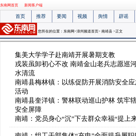
东南网首页
新闻客户端
首页
推荐
要闻
视频
舆情
辟谣
您所在的位置：
东南网
>
漳州频道首页
>
南靖县
>正文
集美大学学子赴南靖开展暑期支教
戎装虽卸初心不改 南靖金山老兵志愿巡
水清流
南靖县梅林镇：以练促防开展消防安全应
活动
南靖县奎洋镇：警林联动巡山护林 筑牢
安全屏障
南靖：党员身心“沉”下去群众幸福“提上来
南靖：组工干部集体“充电”全面提升履职