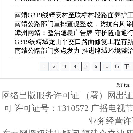
南靖G319线靖安村至联桥村段路面养护
南靖公路部门重排查促整改，防抗台风除
漳州南靖：整治隐患广告牌 守护隧道通
G319线靖城龙山平交口路面修复工程有
南靖公路部门多点发力 推进路域环境整
1
2
3
4
5
6
...
15
下
关于我们
|
网络出版服务许可证 （署）网出证
可 许可证号：1310572 广播电
业务经营许可证