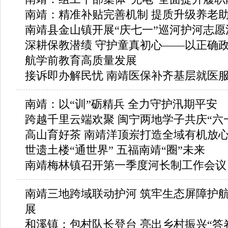
南靖：精准补贴完善机制 提质升级养老
南靖县金山镇开展“庆七一”巡河护河志愿
深耕保教潜绩 守护童真初心——以正确
航学前教育高质量发展
接诉即办解民忧 南靖医保补齐基层就医
南靖：以“训”砺精兵 全力守护汛期平安
跨越千里云端欢聚 闽宁两地学子共庆“六
高山育好茶 南靖洋顶岽打造全域有机放
世遗土楼“通世界” 五福南靖“圈”未来
南靖梅林镇召开第一季度河长制工作会议
南靖三地跨域联动护河 筑牢生态屏障护
展
和溪镇：包村队长登台 亮出乡村振兴“答