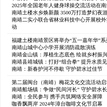
2025年全国老年人健身球操交流活动在
南靖土楼水乡焕新颜 3500万打造梦幻夜
南靖二实小联合省林业科技中心开展校外
动
福建土楼南靖景区将举办“五一嘉年华”系
南靖山城中心小学开展消防疏散演练
南靖金山镇：厚植生态底色 绘就乡村振
南靖县靖城镇：打好“组合拳” 提升水质
南靖：新春护河不停歇 守护碧水过佳节
第二届闽台（南靖）梅花文化交流活动启
南靖船场镇：争做“民间河长” 守护碧水
南靖：全民参与 携手共筑网络安全屏障
咖香飘两岸 2024年漳台咖啡文化节启幕